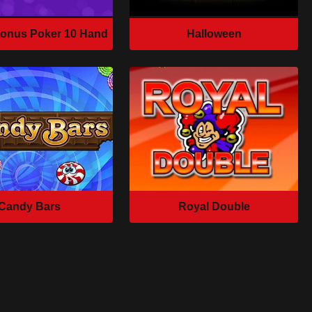
onus Poker 10 Hand
Halloween
Candy Bars
Royal Double