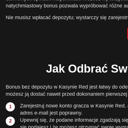
natychmiastowy bonus pozwala wypróbować różne aut
Nie musisz wpłacać depozytu; wystarczy się zarejest
Jak Odbrać Sw
Bonus bez depozytu w Kasynie Red jest łatwy do ode
możesz ją dostać nawet przed dokonaniem pierwszej wp
Zarejestruj nowe konto gracza w Kasynie Red, 
adres e-mail jest poprawny.
Upewnij się, że podane informacje zgadzają si
się podajesz i że możesz otrzymać swoje wygr