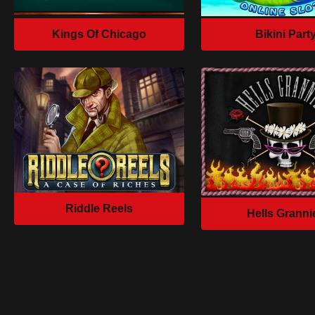
Kings Of Chicago
Bikini Part
Riddle Reels
Hells Granni