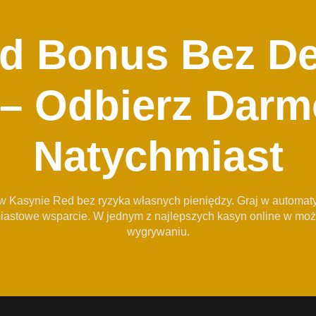
d Bonus Bez De
– Odbierz Dar
Natychmiast
 Kasynie Red bez ryzyka własnych pieniędzy. Graj w automaty
miastowe wsparcie. W jednym z najlepszych kasyn online w moż
wygrywaniu.